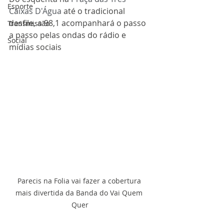
Esporte
Caixas D'Água
 até o tradicional 
desfile, a 98,1 acompanhará o passo 
Transmissão
a passo pelas ondas do rádio e 
Social
mídias sociais
Parecis na Folia vai fazer a cobertura 
mais divertida da Banda do Vai Quem 
Quer