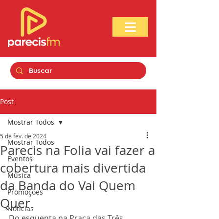
Post
Mostrar Todos
5 de fev. de 2024
Mostrar Todos
Parecis na Folia vai fazer a
Eventos
cobertura mais divertida
Música
da Banda do Vai Quem
Promoções
Quer
Notícias
Do esquenta na 
Praça das Três 