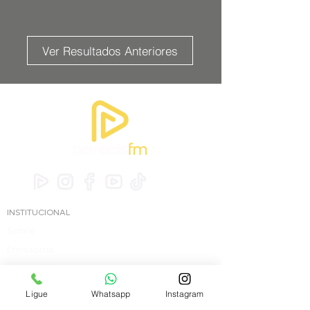
Ver Resultados Anteriores
INSTITUCIONAL
Sobre
Emissoras
Comercial
Ligue
Whatsapp
Instagram
PROMOÇÕES