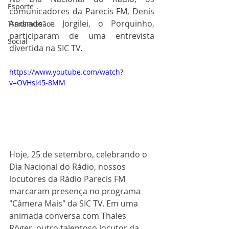
Esporte
comunicadores da Parecis FM, Denis 
Andrade e Jorgilei, o Porquinho, 
Transmissão
participaram de uma entrevista 
Social
divertida na SIC TV.
https://www.youtube.com/watch?
v=OVHsi45-8MM
Hoje, 25 de setembro, celebrando o 
Dia Nacional do Rádio, nossos 
locutores da Rádio Parecis FM 
marcaram presença no programa 
"Câmera Mais" da SIC TV. Em uma 
animada conversa com Thales 
Róger, outro talentoso locutor da 