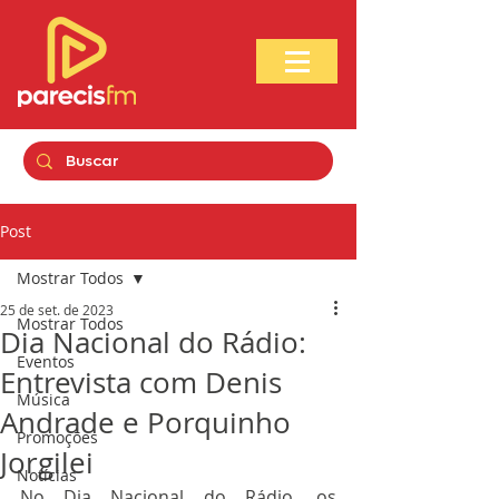
Post
Mostrar Todos
25 de set. de 2023
Mostrar Todos
Dia Nacional do Rádio:
Eventos
Entrevista com Denis
Música
Andrade e Porquinho
Promoções
Jorgilei
Notícias
No Dia Nacional do Rádio, os 