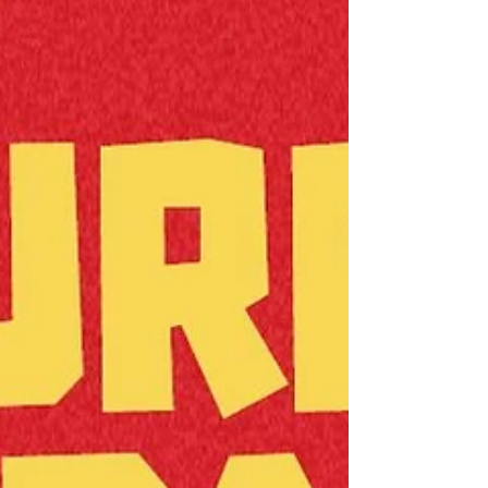
FM. d) Para participar, o interessado deve:
Seguir os perfis no Instagram
@parecisfm88 , @huidamateriais e
@construtorahuida ; Marcar dois amigos
nos come