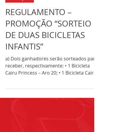
Promoções
REGULAMENTO –
PROMOÇÃO “SORTEIO
DE DUAS BICICLETAS
INFANTIS”
a) Dois ganhadores serão sorteados para
receber, respectivamente: • 1 Bicicleta
Cairu Princess – Aro 20; • 1 Bicicleta Cairu
Flash Boy – Aro 24, sem marcha, freio V-
Brake e canote regulável; b) O lançamento
da promoção acontece no dia 01 de
dezembro de 2025; c) O sorteio será
realizado no dia 22 de dezembro, às 16h,