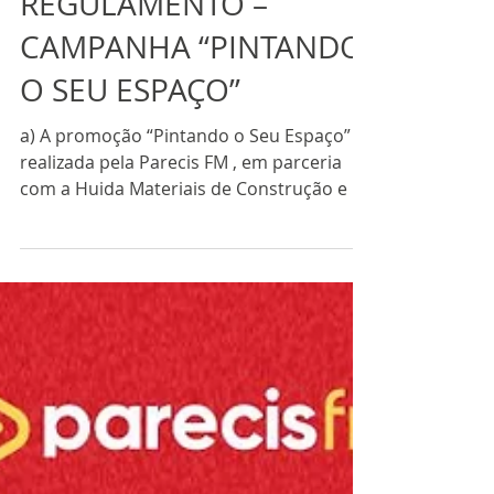
Promoções
REGULAMENTO –
CAMPANHA “PINTANDO
O SEU ESPAÇO”
a) A promoção “Pintando o Seu Espaço” é
realizada pela Parecis FM , em parceria
com a Huida Materiais de Construção e a
Construtora Huida . b) O período de
participação é de 3 a 29 de novembro de
2025 . c) O sorteio final será realizado no
dia 29 de novembro de 2025, às 11h30 , ao
vivo, durante a programação da Parecis