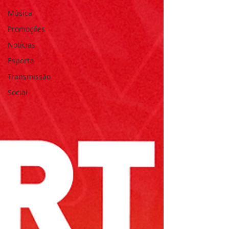
Música
Promoções
Notícias
Esporte
Transmissão
Social