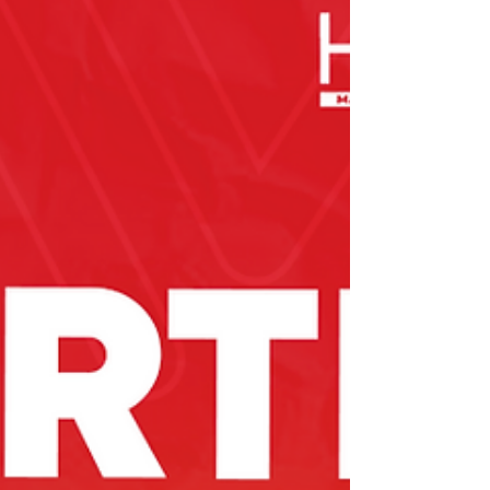
durante a programação da Parecis FM; d)
O resultado ficará disponível no site
parecisfm.com/promocoes, na aba
"Promoções", e no post oficial no perfil
@radioparec