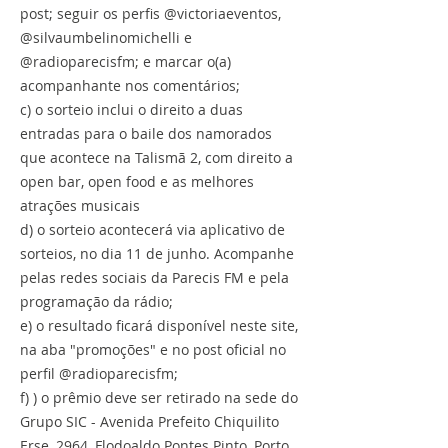
post; seguir os perfis @victoriaeventos,
@silvaumbelinomichelli e
@radioparecisfm; e marcar o(a)
acompanhante nos comentários;
c) o sorteio inclui o direito a duas
entradas para o baile dos namorados
que acontece na Talismã 2, com direito a
open bar, open food e as melhores
atrações musicais
d) o sorteio acontecerá via aplicativo de
sorteios, no dia 11 de junho. Acompanhe
pelas redes sociais da Parecis FM e pela
programação da rádio;
e) o resultado ficará disponível neste site,
na aba "promoções" e no post oficial no
perfil @radioparecisfm;
f) ) o prêmio deve ser retirado na sede do
Grupo SIC - Avenida Prefeito Chiquilito
Erse, 2964, Flodoaldo Pontes Pinto, Porto