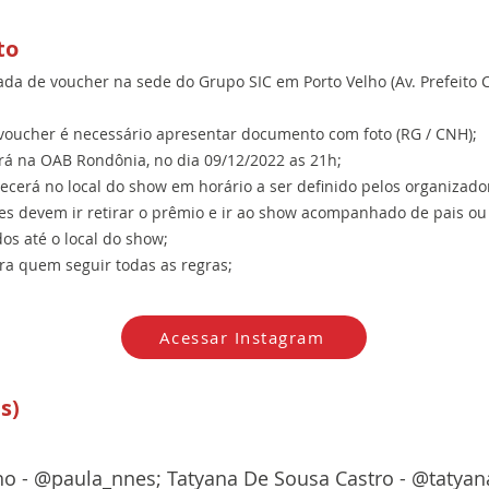
to
ada de voucher na sede do Grupo SIC em Porto Velho (Av. Prefeito Ch
 voucher é necessário apresentar documento com foto (RG / CNH);
á na OAB Rondônia, no dia 09/12/2022 as 21h;
ecerá no local do show em horário a ser definido pelos organizado
s devem ir retirar o prêmio e ir ao show acompanhado de pais ou
dos até o local do show;
ra quem seguir todas as regras;
Acessar Instagram
s)
ho - @paula_nnes; Tatyana De Sousa Castro - @tatyan