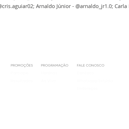
@cris.aguiar02; Arnaldo Júnior - @arnaldo_jr1.0; Carla
PROMOÇÕES
PROGRAMAÇÃO
FALE CONOSCO
Participe
Horários
Contato
Resultados
Ao Vivo
Whatsapp Estúdio
Endereços