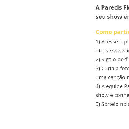
A Parecis F
seu show em
Como parti
1) Acesse o pe
https://www.
2) Siga o per
3) Curta a fo
uma canção n
4) A equipe Pa
show e conhe
5) Sorteio no