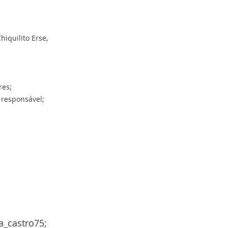
iquilito Erse,
res;
 responsável;
a_castro75;