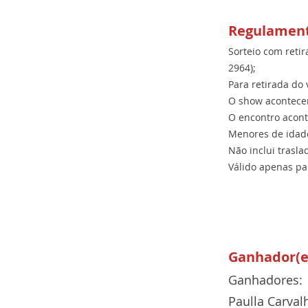
Regulamen
Sorteio com retir
2964);
Para retirada do
O show acontecer
O encontro acont
Menores de idade
Não inclui trasla
Válido apenas pa
Ganhador(e
Ganhadores:
Paulla Carval