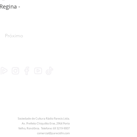
 Regina -
Próximo
Sociedade de Cultura Rádio Parecis Ltda.
Av. Prefeito Chiquilito Erse, 2964 Porto
Velho, Rondônia. Telefone: 69 3219-9007
comercial@parecisfm.com