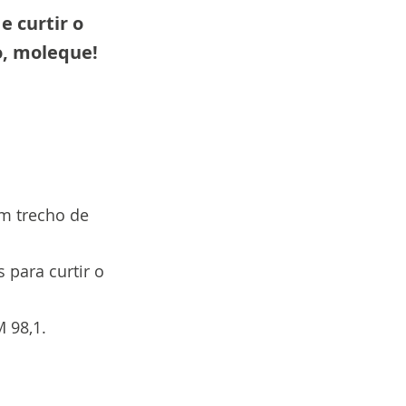
e curtir o
o, moleque!
um trecho de
 para curtir o
 98,1.