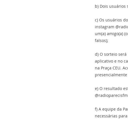
b) Dois usuários
c) Os usuários do
instagram @radio
um(a) amigo(a) (o
falsos);
d) O sorteio será
aplicativo e no c
na Praça CEU. Ac
presencialmente 
e) O resultado es
@radioparecisfm 
f) A equipe da P
necessárias para