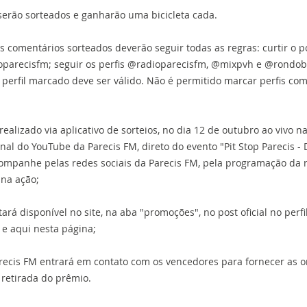
 serão sorteados e ganharão uma bicicleta cada.
s comentários sorteados deverão seguir todas as regras: curtir o po
parecisfm; seguir os perfis @radioparecisfm, @mixpvh e @rondob
 perfil marcado deve ser válido. Não é permitido marcar perfis com
 realizado via aplicativo de sorteios, no dia 12 de outubro ao vivo na
anal do YouTube da Parecis FM, direto do evento "Pit Stop Parecis - 
ompanhe pelas redes sociais da Parecis FM, pela programação da 
na ação;
tará disponível no site, na aba "promoções", no post oficial no perfi
e aqui nesta página;
arecis FM entrará em contato com os vencedores para fornecer as o
 retirada do prêmio.