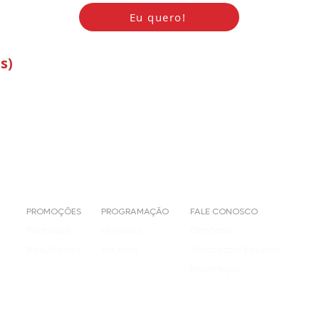
Eu quero!
s)
PROMOÇÕES
PROGRAMAÇÃO
FALE CONOSCO
Participe
Horários
Contato
Resultados
Ao Vivo
Whatsapp Estúdio
Endereços