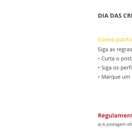
DIA DAS C
Como parti
Siga as regra
•⁠ ⁠Curta o po
•⁠ ⁠Siga os p
•⁠ ⁠Marque um
Regulamen
a) A postagem ofi