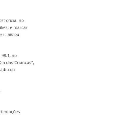
st oficial no
ikes; e marcar
erciais ou
 98.1, no
Dia das Crianças",
rádio ou
l
rientações