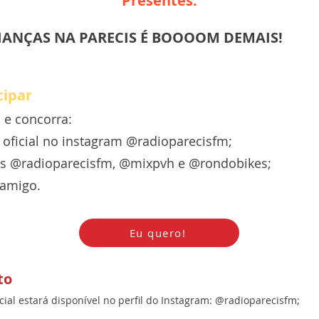
Presentes.
RIANÇAS NA PARECIS É BOOOOM DEMAIS!
cipar
s e concorra:
st oficial no instagram @radioparecisfm;
erfis @radioparecisfm, @mixpvh e @rondobikes;
 amigo.
Eu quero!
to
cial estará disponível no perfil do Instagram: @radioparecisfm;