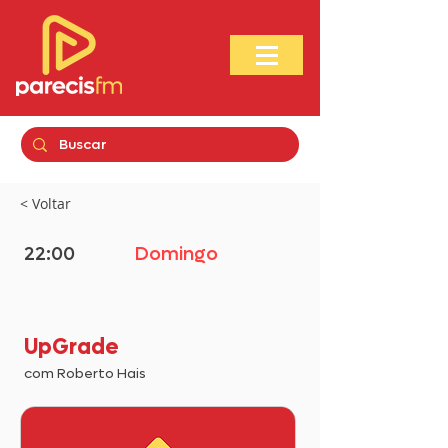
< Voltar
22:00
Domingo
UpGrade
com Roberto Hais